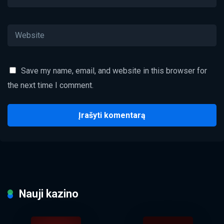
Save my name, email, and website in this browser for
the next time I comment.
Nauji kazino