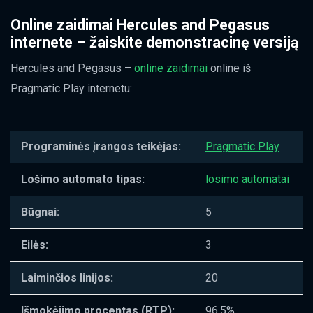
Online zaidimai Hercules and Pegasus
internete – žaiskite demonstracinę versiją
Hercules and Pegasus –
online zaidimai
online iš
Pragmatic Play internetu:
Programinės įrangos teikėjas:
Pragmatic Play
Lošimo automato tipas:
losimo automatai
Būgnai:
5
Eilės:
3
Laiminčios linijos:
20
Išmokėjimo procentas (RTP):
96.5%