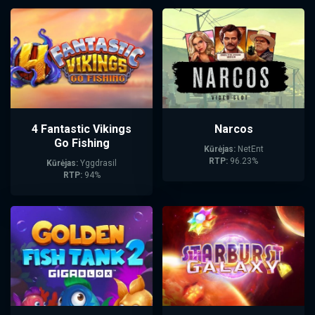
4 Fantastic Vikings
Narcos
Go Fishing
Kūrėjas:
NetEnt
RTP:
96.23%
Kūrėjas:
Yggdrasil
RTP:
94%