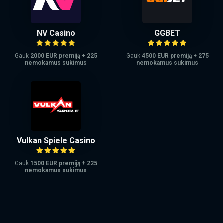
NV Casino
GGBET
Gauk
2000 EUR premiją + 225
Gauk
4500 EUR premiją + 275
nemokamus sukimus
nemokamus sukimus
Vulkan Spiele Casino
Gauk
1500 EUR premiją + 225
nemokamus sukimus