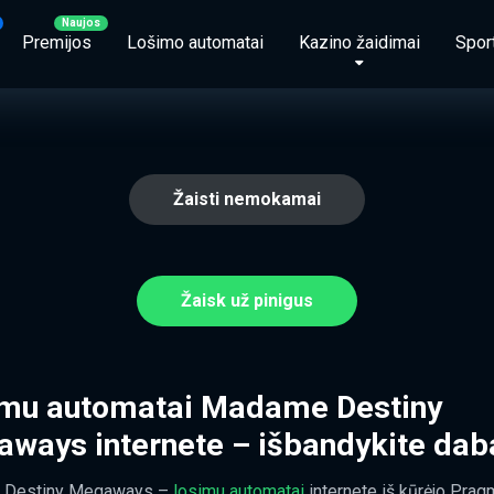
Premijos
Lošimo automatai
Kazino žaidimai
Spor
Žaisti nemokamai
Žaisk už pinigus
mu automatai Madame Destiny
ways internete – išbandykite dab
 Destiny Megaways –
losimu automatai
internete iš kūrėjo Prag