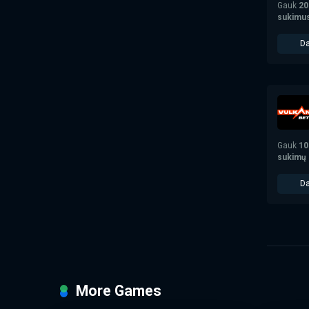
Gauk
20
sukimu
D
Gauk
10
sukimų
D
More Games