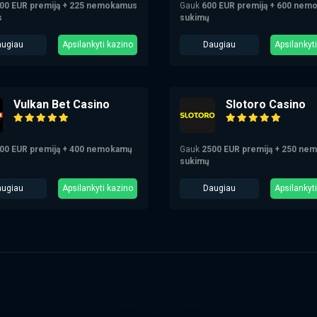
00 EUR premiją + 225 nemokamus
Gauk
600 EUR premiją + 600 nem
s
sukimų
augiau
Apsilankyti kazino
Daugiau
Apsilankyt
Vulkan Bet Casino
Slotoro Casino
00 EUR premiją + 400 nemokamų
Gauk
2500 EUR premiją + 250 ne
sukimų
augiau
Apsilankyti kazino
Daugiau
Apsilankyt