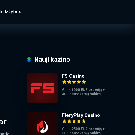
to lažybos
Nauji kazino
FS Casino
Gauk
1000 EUR premiją +
400 nemokamų sukimų
FieryPlay Casino
ar
Gauk
2500 EUR premiją +
350 nemokamų sukimų
matic