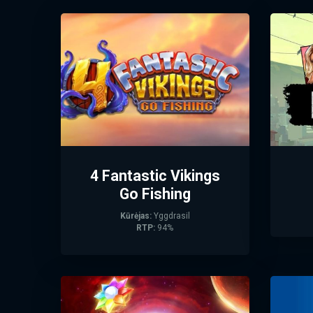
4 Fantastic Vikings
Go Fishing
Kūrėjas:
Yggdrasil
RTP:
94%