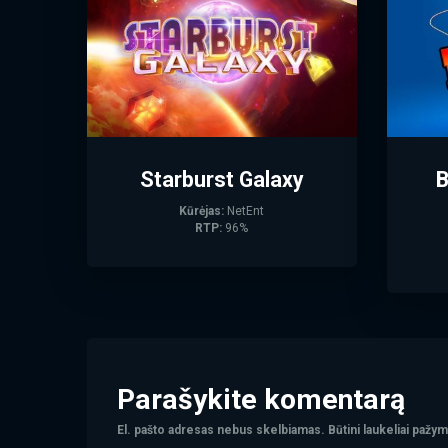
Starburst Galaxy
B
Kūrėjas:
NetEnt
RTP:
96%
Parašykite komentarą
El. pašto adresas nebus skelbiamas.
Būtini laukeliai pažym