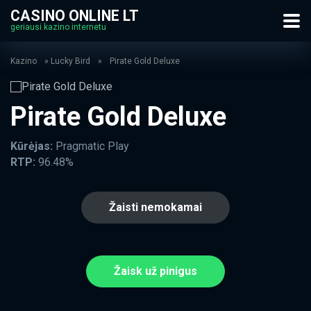
CASINO ONLINE LT
geriausi kazino internetu
Kazino
»
Lucky Bird
»
Pirate Gold Deluxe
Pirate Gold Deluxe
Kūrėjas:
Pragmatic Play
RTP:
96.48%
Žaisti nemokamai
Žaisk už pinigus