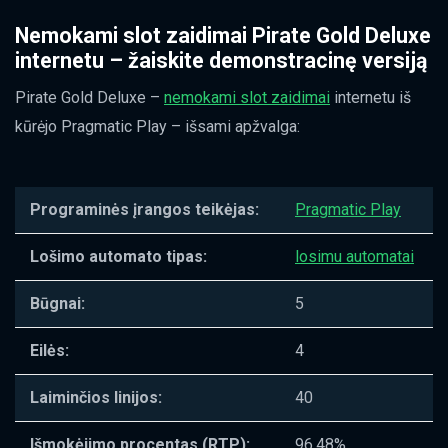
Nemokami slot zaidimai Pirate Gold Deluxe
internetu – žaiskite demonstracinę versiją
Pirate Gold Deluxe –
nemokami slot zaidimai
internetu iš
kūrėjo Pragmatic Play – išsami apžvalga:
Programinės įrangos teikėjas:
Pragmatic Play
Lošimo automato tipas:
losimu automatai
Būgnai:
5
Eilės:
4
Laiminčios linijos:
40
Išmokėjimo procentas (RTP):
96.48%