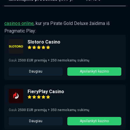
casinos online
, kur yra Pirate Gold Deluxe žaidima iš
Pragmatic Play:
Slotoro Casino
Gauk
2500 EUR premiją + 250 nemokamų sukimų
Daugiau
Apsilankyti kazino
FieryPlay Casino
Gauk
2500 EUR premiją + 350 nemokamų sukimų
Daugiau
Apsilankyti kazino