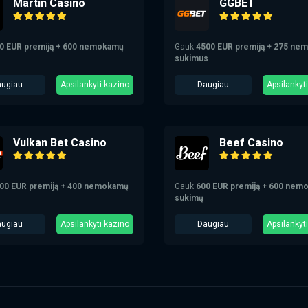
Martin Casino
GGBET
0 EUR premiją + 600 nemokamų
Gauk
4500 EUR premiją + 275 n
sukimus
augiau
Apsilankyti kazino
Daugiau
Apsilankyt
Vulkan Bet Casino
Beef Casino
00 EUR premiją + 400 nemokamų
Gauk
600 EUR premiją + 600 nem
sukimų
augiau
Apsilankyti kazino
Daugiau
Apsilankyt