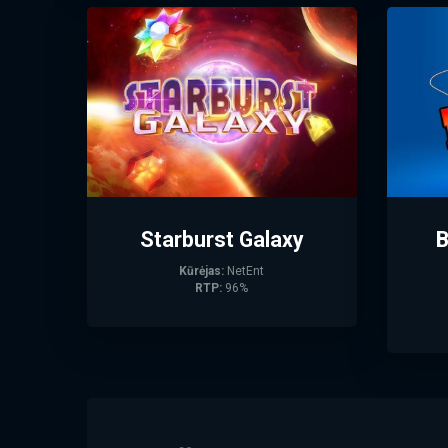
Starburst Galaxy
B
Kūrėjas:
NetEnt
RTP:
96%