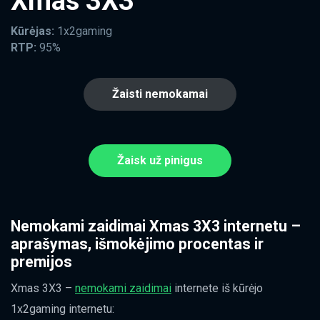
Xmas 3X3
Kūrėjas:
1x2gaming
RTP:
95%
Žaisti nemokamai
Žaisk už pinigus
Nemokami zaidimai Xmas 3X3 internetu –
aprašymas, išmokėjimo procentas ir
premijos
Xmas 3X3 –
nemokami zaidimai
internete iš kūrėjo
1x2gaming internetu: