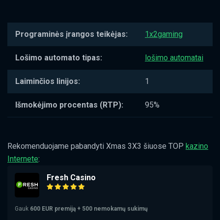
Programinės įrangos teikėjas:
1x2gaming
Lošimo automato tipas:
lošimo automatai
Laiminčios linijos:
1
Išmokėjimo procentas (RTP):
95%
Rekomenduojame pabandyti Xmas 3X3 šiuose TOP
kazino
Internete
:
Fresh Casino
Gauk
600 EUR premiją + 500 nemokamų sukimų