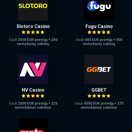
Slotoro Casino
Fugu Casino
Gauk
2500 EUR premiją + 250
Gauk
600 EUR premiją + 500
nemokamų sukimų
nemokamų sukimų
NV Casino
GGBET
Gauk
2000 EUR premiją + 225
Gauk
4500 EUR premiją + 275
nemokamus sukimus
nemokamus sukimus