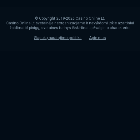
© Copyright 2019-2026 Casino Online Lt.
Casino Online Lt
svetainėje neorganizuojame ir nevykdomi jokie azartiniai
žaidimai iš pinigų, svetainės turinys išskirtinai apžvalginio charakterio.
Slapukų naudojimo politika
Apie mus