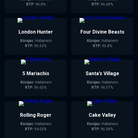
RTP:
96.8%
RTP:
96.68%
London Hunter
Four Divine Beasts
Kūrėjas:
Habanero
Kūrėjas:
Habanero
RTP:
96.63%
RTP:
96.8%
5 Mariachis
Santa’s Village
Kūrėjas:
Habanero
Kūrėjas:
Habanero
RTP:
96.65%
RTP:
96.07%
Rolling Roger
Cake Valley
Kūrėjas:
Habanero
Kūrėjas:
Habanero
RTP:
94.03%
RTP:
96.08%