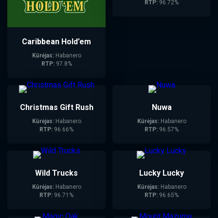
RTP:
96.72%
Caribbean Hold’em
Kūrėjas:
Habanero
RTP:
97.8%
Christmas Gift Rush
Nuwa
Kūrėjas:
Habanero
Kūrėjas:
Habanero
RTP:
96.66%
RTP:
96.57%
Wild Trucks
Lucky Lucky
Kūrėjas:
Habanero
Kūrėjas:
Habanero
RTP:
96.71%
RTP:
96.65%