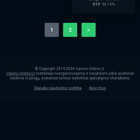
© Copyright 2019-2026 Casino Online Lt.
Casino Online Lt
svetainėje neorganizuojame ir nevykdomi jokie azartiniai
žaidimai iš pinigų, svetainės turinys išskirtinai apžvalginio charakterio.
Slapukų naudojimo politika
Apie mus