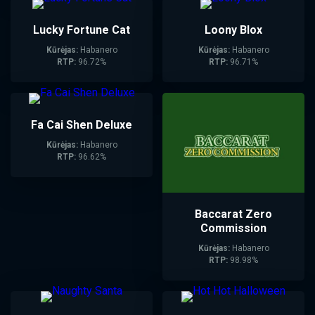
Lucky Fortune Cat
Loony Blox
Kūrėjas:
Habanero
Kūrėjas:
Habanero
RTP:
96.72%
RTP:
96.71%
Fa Cai Shen Deluxe
Kūrėjas:
Habanero
RTP:
96.62%
Baccarat Zero
Commission
Kūrėjas:
Habanero
RTP:
98.98%