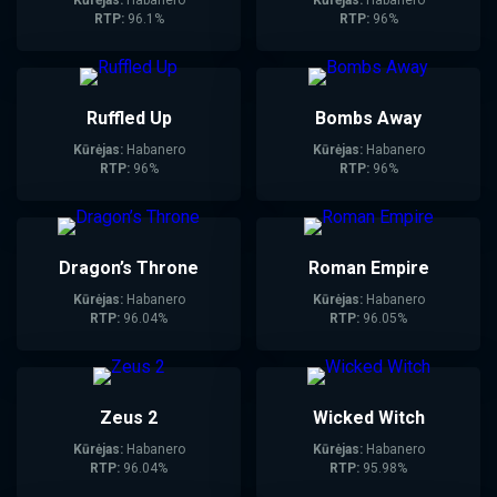
RTP:
96.1%
RTP:
96%
Ruffled Up
Bombs Away
Kūrėjas:
Habanero
Kūrėjas:
Habanero
RTP:
96%
RTP:
96%
Dragon’s Throne
Roman Empire
Kūrėjas:
Habanero
Kūrėjas:
Habanero
RTP:
96.04%
RTP:
96.05%
Zeus 2
Wicked Witch
Kūrėjas:
Habanero
Kūrėjas:
Habanero
RTP:
96.04%
RTP:
95.98%