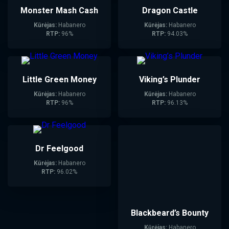
Monster Mash Cash
Dragon Castle
Kūrėjas:
Habanero
Kūrėjas:
Habanero
RTP:
96%
RTP:
94.03%
Little Green Money
Viking’s Plunder
Kūrėjas:
Habanero
Kūrėjas:
Habanero
RTP:
96%
RTP:
96.13%
Dr Feelgood
Blackbeard’s Bounty
Kūrėjas:
Habanero
Kūrėjas:
Habanero
RTP:
96.02%
RTP:
96.19%
1
2
»