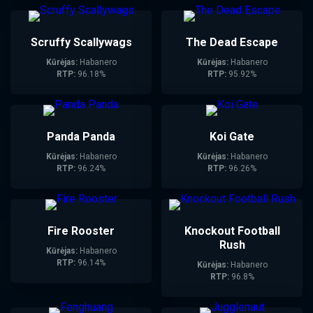
Scruffy Scallywags
The Dead Escape
Kūrėjas:
Habanero
Kūrėjas:
Habanero
RTP:
96.18%
RTP:
95.92%
Panda Panda
Koi Gate
Kūrėjas:
Habanero
Kūrėjas:
Habanero
RTP:
96.24%
RTP:
96.26%
Fire Rooster
Knockout Football
Rush
Kūrėjas:
Habanero
RTP:
96.14%
Kūrėjas:
Habanero
RTP:
96.8%