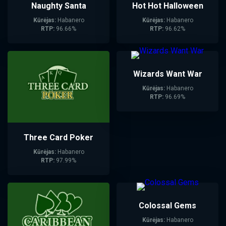
Naughty Santa
Hot Hot Halloween
Kūrėjas:
Habanero
Kūrėjas:
Habanero
RTP:
96.66%
RTP:
96.62%
Wizards Want War
Kūrėjas:
Habanero
RTP:
96.69%
Three Card Poker
Kūrėjas:
Habanero
RTP:
97.99%
Colossal Gems
Kūrėjas:
Habanero